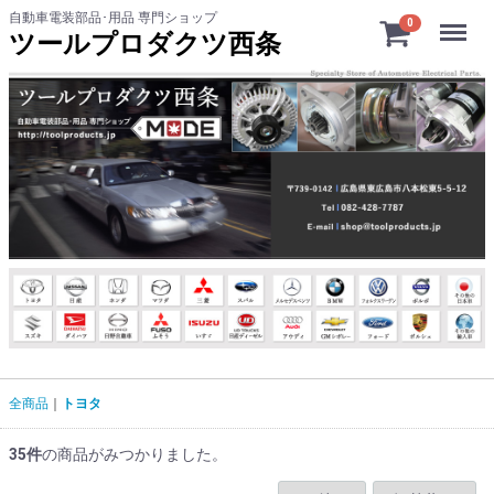
自動車電装部品･用品 専門ショップ
Menu
0
ツールプロダクツ西条
全商品
トヨタ
35
件
の商品がみつかりました。