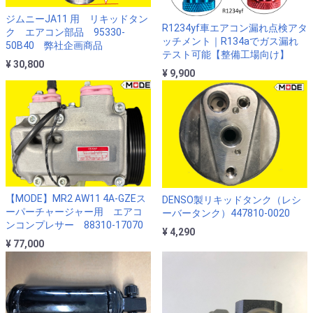
ジムニーJA11 用 リキッドタン
R1234yf車エアコン漏れ点検アタ
ク エアコン部品 95330-
ッチメント｜R134aでガス漏れ
50B40 弊社企画商品
テスト可能【整備工場向け】
¥ 30,800
¥ 9,900
【MODE】MR2 AW11 4A-GZEス
DENSO製リキッドタンク（レシ
ーパーチャージャー用 エアコ
ーバータンク）447810-0020
ンコンプレサー 88310-17070
¥ 4,290
¥ 77,000