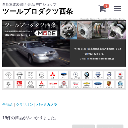
自動車電装部品･用品 専門ショップ
Menu
0
ツールプロダクツ西条
全商品
クラリオン
バックカメラ
19
件
の商品がみつかりました。